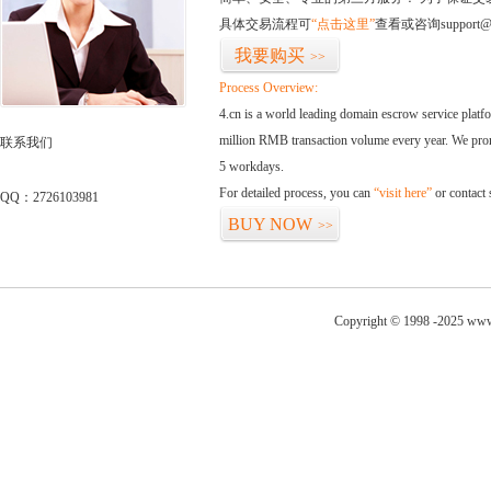
具体交易流程可
“点击这里”
查看或咨询support@
我要购买
>>
Process Overview:
4.cn is a world leading domain escrow service plat
million RMB transaction volume every year. We promi
联系我们
5 workdays.
For detailed process, you can
“visit here”
or contact
QQ：2726103981
BUY NOW
>>
Copyright © 1998 -2025 www.