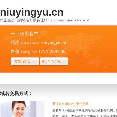
niuyingyu.cn
您正在访问的域名可以转让!This domain name is for sale!
一口价出售中！
域名
niuyingyu.cn
Domain Name:
售价
CNY 2597.00
Listing Price:
立即购买
BUY NOW
>>
>>
域名交易方式：
通过金名网(4.cn) 中介交易
金名网(4.cn)是全球领先的域名交易服务机
简单、安全、专业的第三方服务！ 为了保证交